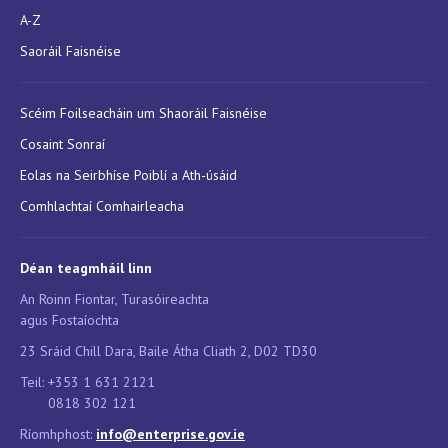
A-Z
Saoráil Faisnéise
Scéim Foilseacháin um Shaoráil Faisnéise
Cosaint Sonraí
Eolas na Seirbhíse Poiblí a Ath-úsáid
Comhlachtaí Comhairleacha
Déan teagmháil linn
An Roinn Fiontar, Turasóireachta
agus Fostaíochta
23 Sráid Chill Dara, Baile Átha Cliath 2, D02 TD30
Teil: +353 1 631 2121
0818 302 121
Ríomhphost:
info@enterprise.gov.ie