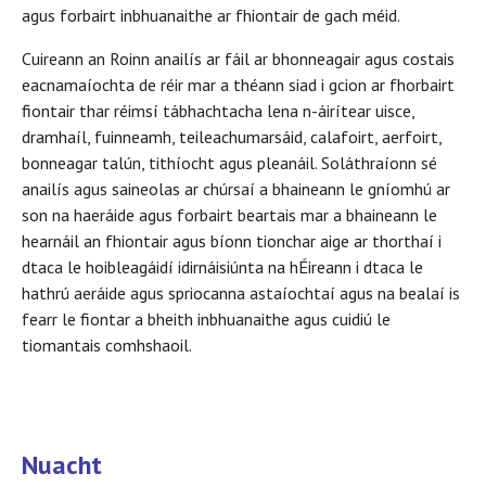
agus forbairt inbhuanaithe ar fhiontair de gach méid.
Cuireann an Roinn anailís ar fáil ar bhonneagair agus costais
eacnamaíochta de réir mar a théann siad i gcion ar fhorbairt
fiontair thar réimsí tábhachtacha lena n-áirítear uisce,
dramhaíl, fuinneamh, teileachumarsáid, calafoirt, aerfoirt,
bonneagar talún, tithíocht agus pleanáil. Soláthraíonn sé
anailís agus saineolas ar chúrsaí a bhaineann le gníomhú ar
son na haeráide agus forbairt beartais mar a bhaineann le
hearnáil an fhiontair agus bíonn tionchar aige ar thorthaí i
dtaca le hoibleagáidí idirnáisiúnta na hÉireann i dtaca le
hathrú aeráide agus spriocanna astaíochtaí agus na bealaí is
fearr le fiontar a bheith inbhuanaithe agus cuidiú le
tiomantais comhshaoil.
Nuacht