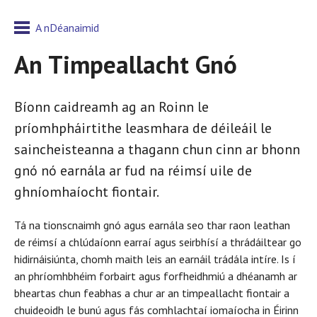
A nDéanaimid
An Timpeallacht Gnó
Bíonn caidreamh ag an Roinn le
príomhpháirtithe leasmhara de déileáil le
saincheisteanna a thagann chun cinn ar bhonn
gnó nó earnála ar fud na réimsí uile de
ghníomhaíocht fiontair.
Tá na tionscnaimh gnó agus earnála seo thar raon leathan
de réimsí a chlúdaíonn earraí agus seirbhísí a thrádáiltear go
hidirnáisiúnta, chomh maith leis an earnáil trádála intíre. Is í
an phríomhbhéim forbairt agus forfheidhmiú a dhéanamh ar
bheartas chun feabhas a chur ar an timpeallacht fiontair a
chuideoidh le bunú agus fás comhlachtaí iomaíocha in Éirinn