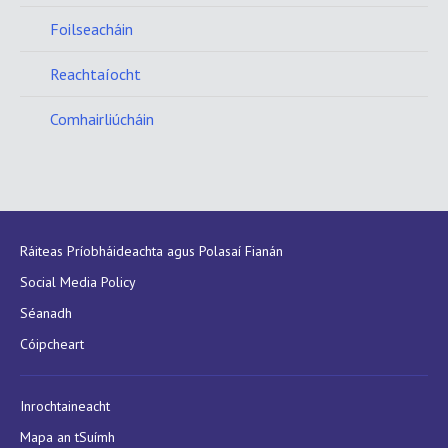
Foilseacháin
Reachtaíocht
Comhairliúcháin
Ráiteas Príobháideachta agus Polasaí Fianán
Social Media Policy
Séanadh
Cóipcheart
Inrochtaineacht
Mapa an tSuímh