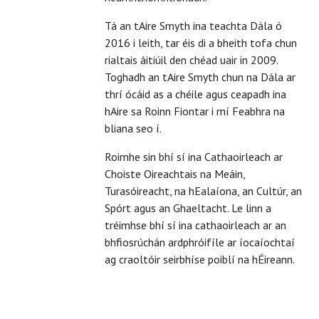
Tá an tAire Smyth ina teachta Dála ó
2016 i leith, tar éis di a bheith tofa chun
rialtais áitiúil den chéad uair in 2009.
Toghadh an tAire Smyth chun na Dála ar
thrí ócáid as a chéile agus ceapadh ina
hAire sa Roinn Fiontar i mí Feabhra na
bliana seo í.
Roimhe sin bhí sí ina Cathaoirleach ar
Choiste Oireachtais na Meáin,
Turasóireacht, na hEalaíona, an Cultúr, an
Spórt agus an Ghaeltacht. Le linn a
tréimhse bhí sí ina cathaoirleach ar an
bhfiosrúchán ardphróifíle ar íocaíochtaí
ag craoltóir seirbhíse poiblí na hÉireann.