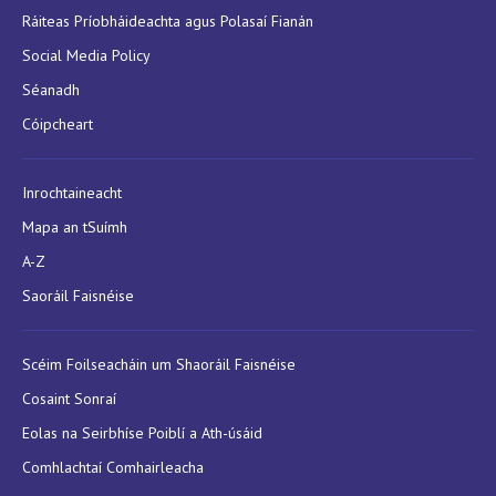
Ráiteas Príobháideachta agus Polasaí Fianán
Social Media Policy
Séanadh
Cóipcheart
Inrochtaineacht
Mapa an tSuímh
A-Z
Saoráil Faisnéise
Scéim Foilseacháin um Shaoráil Faisnéise
Cosaint Sonraí
Eolas na Seirbhíse Poiblí a Ath-úsáid
Comhlachtaí Comhairleacha