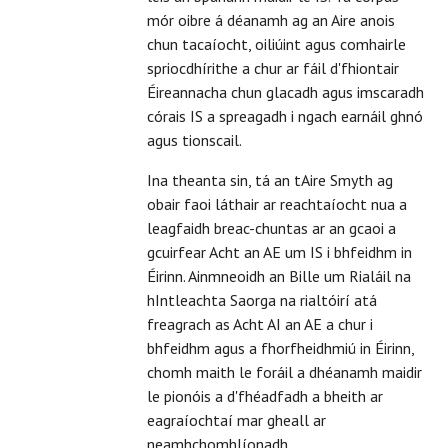
mór oibre á déanamh ag an Aire anois
chun tacaíocht, oiliúint agus comhairle
spriocdhírithe a chur ar fáil d'fhiontair
Éireannacha chun glacadh agus imscaradh
córais IS a spreagadh i ngach earnáil ghnó
agus tionscail.
Ina theanta sin, tá an tAire Smyth ag
obair faoi láthair ar reachtaíocht nua a
leagfaidh breac-chuntas ar an gcaoi a
gcuirfear Acht an AE um IS i bhfeidhm in
Éirinn. Ainmneoidh an Bille um Rialáil na
hIntleachta Saorga na rialtóirí atá
freagrach as Acht AI an AE a chur i
bhfeidhm agus a fhorfheidhmiú in Éirinn,
chomh maith le foráil a dhéanamh maidir
le pionóis a d'fhéadfadh a bheith ar
eagraíochtaí mar gheall ar
neamhchomhlíonadh.