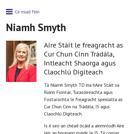
Cé muid féin
Niamh Smyth
Aire Stáit le freagracht as
Cur Chun Cinn Trádála,
Intleacht Shaorga agus
Claochlú Digiteach
Tá Niamh Smyth TD ina hAire Stáit sa
Roinn Fiontar, Turasóireachta agus
Fostaíochta le freagracht speisialta as
Cur Chun Cinn na Trádála, IS agus
Claochlú Digiteach.
Is é seo an chéad ócáid a ainmníodh Aire
leis an bpunann maidir le IS. Tá corpas