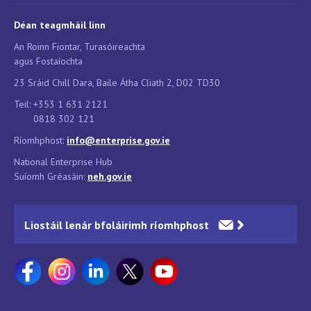
Déan teagmháil linn
An Roinn Fiontar, Turasóireachta
agus Fostaíochta
23 Sráid Chill Dara, Baile Átha Cliath 2, D02 TD30
Teil: +353 1 631 2121
0818 302 121
Ríomhphost:
info@enterprise.gov.ie
National Enterprise Hub
Suíomh Gréasáin:
neh.g
ov.ie
Liostáil lenár bfoláirimh ríomhphost