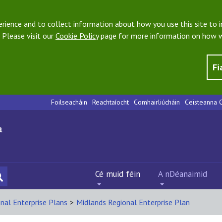
ience and to collect information about how you use this site to i
 Please visit our
Cookie Policy
page for more information on how w
Fi
Foilseacháin
Reachtaíocht
Comhairliúcháin
Ceisteanna C
Cé muid féin
A nDéanaimid
nal Enterprise Plans
>
Midlands Regional Enterprise Plan