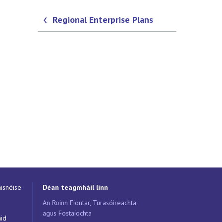
Regional Enterprise Plans
isnéise
Déan teagmháil linn
An Roinn Fiontar, Turasóireachta
agus Fostaíochta
áid