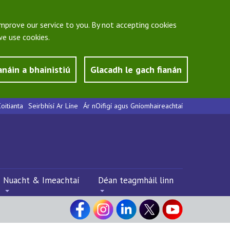
mprove our service to you. By not accepting cookies
e use cookies.
anáin a bhainistiú
Glacadh le gach fianán
oitianta
Seirbhísí Ar Líne
Ár nOifigí agus Gníomhaireachtaí
Nuacht & Imeachtaí
Déan teagmháil linn