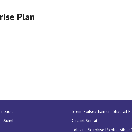
rise Plan
aineacht
Scéim Foilseacháin um Shaoráil Fa
n tSuímh
Cosaint Sonraí
Eolas na Seirbhíse Poiblí a Ath-ús