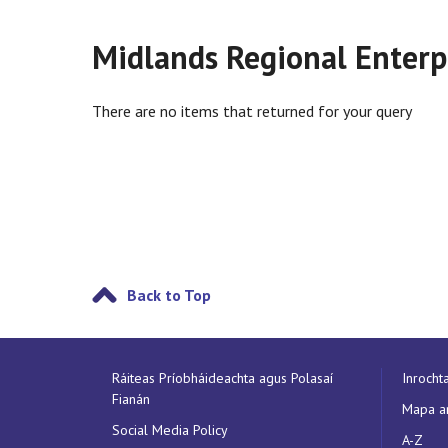
Midlands Regional Enterp
There are no items that returned for your query
Back to Top
Ráiteas Príobháideachta agus Polasaí
Inrocht
Fianán
Mapa a
Social Media Policy
A-Z